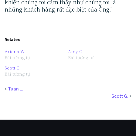
khiến chúng tôi cảm thấy như chúng tôi là
những khách hàng rất đặc biệt của Ông.
Related
Ariana W.
Amy Q.
Bài tương tự
Bài tương tự
Scott G.
Bài tương tự
Tuan L.
Scott G.