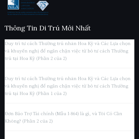
Thông Tin Di Trú Mới Nhất
Duy trì tư cách Thường trú nhân Hoa Kỳ và Các Lựa chọn
và khuyến nghị để ngăn chặn việc từ bỏ tư cách Thường
trú tại Hoa Kỳ (Phần 2 của 2)
Duy trì tư cách Thường trú nhân Hoa Kỳ và Các Lựa chọn
và khuyến nghị để ngăn chặn việc từ bỏ tư cách Thường
trú tại Hoa Kỳ (Phần 1 của 2)
Đơn Bảo Trợ Tài chính (Mẫu I-864) là gì, và Tôi Có Cần
Không? (Phần 2 của 2)