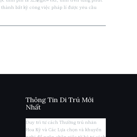
 thành bất kỳ công việc pháp lí được yêu cầu
Thông Tin Di Trú Mới
Nhất
Duy trì tư cách Thường trú nhân
Hoa Kỳ và Các Lựa chọn và khuyến
nghị để ngăn chặn việc từ bỏ tư cách