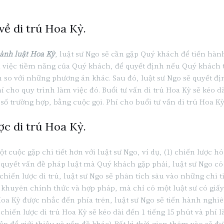
về di trú Hoa Kỳ.
hành luật Hoa Kỳ
, luật sư Ngo sẽ cần gặp Quý khách để tiến hàn
ụ việc tiềm năng của Quý khách, để quyết định nếu Quý khách thí
h so với những phương án khác. Sau đó, luật sư Ngo sẽ quyết đ
í cho quy trình làm việc đó. Buổi tư vấn di trú Hoa Kỳ sẽ kéo dà
ố trường hợp, bằng cuộc gọi. Phí cho buổi tư vấn di trú Hoa Kỳ
ợc di trú Hoa Kỳ.
cuộc gặp chi tiết hơn với luật sư Ngo, ví dụ, (1) chiến lược 
 quyết vấn đề pháp luật mà Quý khách gặp phải, luật sư Ngo c
 chiến lược di trú, luật sư Ngo sẽ phân tích sâu vào những chi 
khuyên chính thức và hợp pháp, mà chỉ có một luật sư có giấy 
oa Kỳ được nhắc đến phía trên, luật sư Ngo sẽ tiến hành nghi
chiến lược di trú Hoa Kỳ sẽ kéo dài đến 1 tiếng 15 phút và phí 
 giới thiệu và vấn đề khác). Bất kì thời gian thêm vào sẽ được