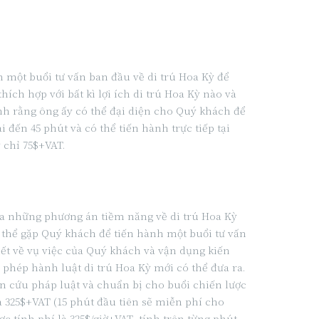
h một buổi tư vấn ban đầu về di trú Hoa Kỳ để
ch hợp với bất kì lợi ích di trú Hoa Kỳ nào và
ịnh rằng ông ấy có thể đại diện cho Quý khách để
i đến 45 phút và có thể tiến hành trực tiếp tại
 chỉ 75$+VAT.
hóa những phương án tiềm năng về di trú Hoa Kỳ
ó thể gặp Quý khách để tiến hành một buổi tư vấn
tiết về vụ việc của Quý khách và vận dụng kiến
phép hành luật di trú Hoa Kỳ mới có thể đưa ra.
ên cứu pháp luật và chuẩn bị cho buổi chiến lược
là 325$+VAT (15 phút đầu tiên sẽ miễn phí cho
 tính phí là 325$/giờ+VAT, tính trên từng phút.