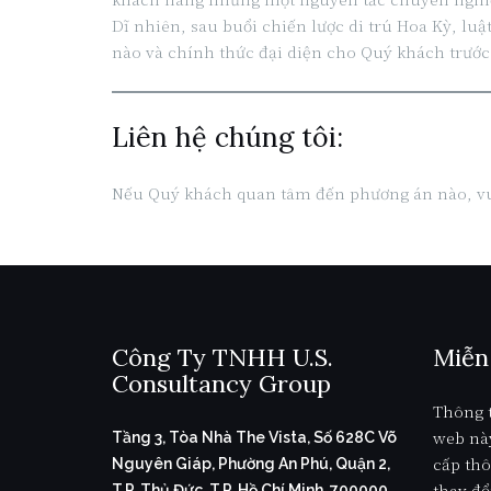
Dĩ nhiên, sau buổi chiến lược di trú Hoa Kỳ, lu
nào và chính thức đại diện cho Quý khách trước
Liên hệ chúng tôi:
Nếu Quý khách quan tâm đến phương án nào, vui
Công Ty TNHH U.S.
Miễn
Consultancy Group
Thông t
web nà
Tầng 3, Tòa Nhà The Vista, Số 628C Võ
cấp thô
Nguyên Giáp, Phường An Phú, Quận 2,
thay đổ
T.P. Thủ Đức, T.P. Hồ Chí Minh, 700000,