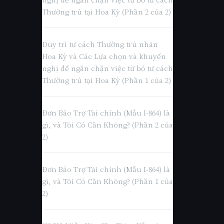
Thường trú tại Hoa Kỳ (Phần 2 của 2)
Duy trì tư cách Thường trú nhân
Hoa Kỳ và Các Lựa chọn và khuyến
nghị để ngăn chặn việc từ bỏ tư cách
Thường trú tại Hoa Kỳ (Phần 1 của 2)
Đơn Bảo Trợ Tài chính (Mẫu I-864) là
gì, và Tôi Có Cần Không? (Phần 2 của
2)
Đơn Bảo Trợ Tài chính (Mẫu I-864) là
gì, và Tôi Có Cần Không? (Phần 1 của
2)