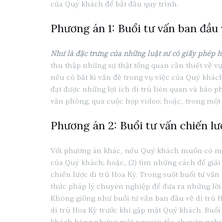
của Quý khách để bắt đầu quy trình.
Phương án 1: Buổi tư vấn ban đầu 
Như là đặc trưng của những luật sư có giấy phép 
thu thập những sự thật tổng quan cần thiết về v
nếu có bất kì vấn đề trong vụ việc của Quý khác
đạt được những lợi ích di trú liên quan và báo ph
văn phòng; qua cuộc họp video; hoặc, trong một s
Phương án 2: Buổi tư vấn chiến lư
Với phương án khác, nếu Quý khách muốn có một 
của Quý khách; hoặc, (2) tìm những cách để giải
chiến lược di trú Hoa Kỳ. Trong suốt buổi tư vấn
thức pháp lý chuyên nghiệp để đưa ra những lời 
Không giống như buổi tư vấn ban đầu về di trú H
di trú Hoa Kỳ trước khi gặp mặt Quý khách. Buổi 
khách hàng nhưng một nguyên tắc chuyên nghiệp để