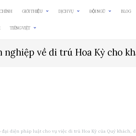
 CHÍNH
GIỚI THIỆU
DỊCH VỤ
ĐỘI NGŨ
BLOG
Ệ
TIẾNG VIỆT
 nghiệp về di trú Hoa Kỳ cho k
i diện pháp luật cho vụ việc di trú Hoa Kỳ của Quý khách, dư