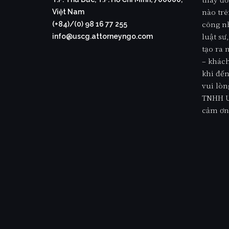
nào trê
Việt Nam
công nh
(+84)/(0) 98 16 77 255
luật s
info@uscg.attorneyngo.com
tạo ra
– khách
khi đến
vui lòn
TNHH U
cảm ơn