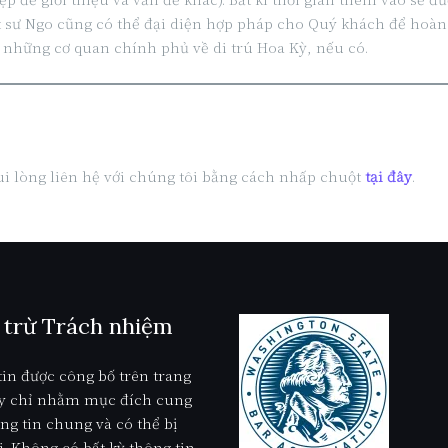
ật sư Ngo cũng có thể đại diện hợp pháp cho Quý khách để hoàn
 những cơ quan chính phủ về di trú Hoa Kỳ, nếu có.
 lòng liên hệ với chúng tôi bằng cách nhấp chuột
tại đây
.
 trừ Trách nhiệm
in được công bố trên trang
y chỉ nhằm mục đích cung
ng tin chung và có thể bị
i. Không có bất kỳ thông tin