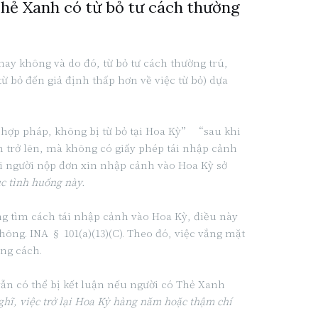
 Thẻ Xanh có từ bỏ tư cách thường
ay không và do đó, từ bỏ tư cách thường trú,
từ bỏ đến giả định thấp hơn về việc từ bỏ) dựa
 hợp pháp, không bị từ bỏ tại Hoa Kỳ” “sau khi
ăm trở lên, mà không có giấy phép tái nhập cảnh
hi người nộp đơn xin nhập cảnh vào Hoa Kỳ sở
ục tình huống này.
ng tìm cách tái nhập cảnh vào Hoa Kỳ, điều này
ông. INA § 101(a)(13)(C). Theo đó, việc vắng mặt
úng cách.
 vẫn có thể bị kết luận nếu người có Thẻ Xanh
ghĩ, việc trở lại Hoa Kỳ hàng năm hoặc thậm chí