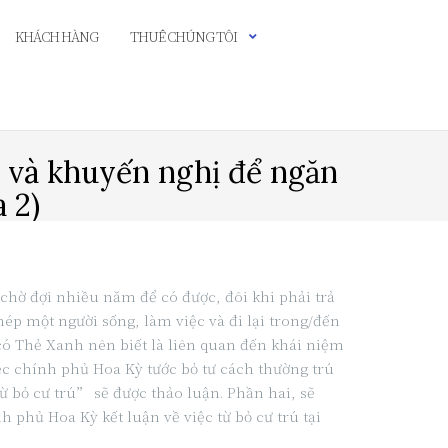
KHÁCH HÀNG
THUÊ CHÚNG TÔI
 và khuyến nghị để ngăn
 2)
ờ đợi nhiều năm để có được, đôi khi phải trả
ép một người sống, làm việc và đi lại trong/đến
ó Thẻ Xanh nên biết là liên quan đến khái niệm
c chính phủ Hoa Kỳ tước bỏ tư cách thường trú
 bỏ cư trú” sẽ được thảo luận. Phần hai, sẽ
 phủ Hoa Kỳ kết luận về việc từ bỏ cư trú tại