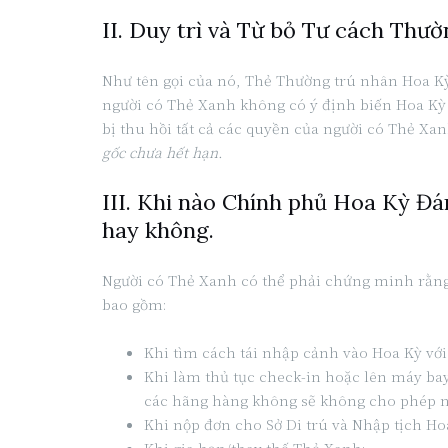
II. Duy trì và Từ bỏ Tư cách Thư
Như tên gọi của nó, Thẻ Thường trú nhân Hoa K
người có Thẻ Xanh không có ý định biến Hoa Kỳ t
bị thu hồi tất cả các quyền của người có Thẻ Xan
gốc chưa hết hạn.
III. Khi nào Chính phủ Hoa Kỳ Đ
hay không.
Người có Thẻ Xanh có thể phải chứng minh rằng 
bao gồm:
Khi tìm cách tái nhập cảnh vào Hoa Kỳ với
Khi làm thủ tục check-in hoặc lên máy b
các hãng hàng không sẽ không cho phép n
Khi nộp đơn cho Sở Di trú và Nhập tịch H