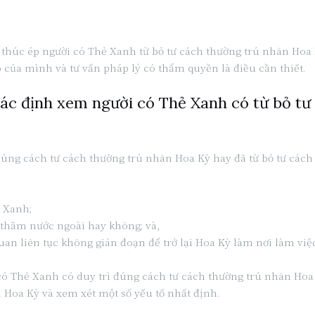
thúc ép người có Thẻ Xanh từ bỏ tư cách thường trú nhân Hoa K
của mình và tư vấn pháp lý có thẩm quyền là điều cần thiết.
 xác định xem người có Thẻ Xanh có từ bỏ t
đúng cách tư cách thường trú nhân Hoa Kỳ hay đã từ bỏ tư cách
ẻ Xanh;
 thăm nước ngoài hay không; và,
an liên tục không gián đoạn để trở lại Hoa Kỳ làm nơi làm vi
i có Thẻ Xanh có duy trì đúng cách tư cách thường trú nhân Ho
 Hoa Kỳ và xem xét một số yếu tố nhất định.