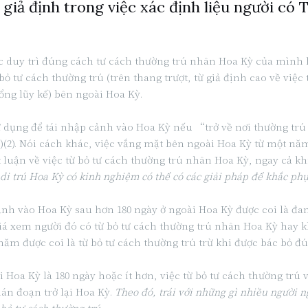
 giả định trong việc xác định liệu người có
c duy trì đúng cách tư cách thường trú nhân Hoa Kỳ của mình h
ỏ tư cách thường trú (trên thang trượt, từ giả định cao về việc 
ổng lũy kế) bên ngoài Hoa Kỳ.
ử dụng để tái nhập cảnh vào Hoa Kỳ nếu “trở về nơi thường trú
(a)(2). Nói cách khác, việc vắng mặt bên ngoài Hoa Kỳ từ một n
t luận về việc từ bỏ tư cách thường trú nhân Hoa Kỳ, ngay cả k
di trú Hoa Kỳ có kinh nghiệm có thể có các giải pháp để khắc ph
ảnh vào Hoa Kỳ sau hơn 180 ngày ở ngoài Hoa Kỳ được coi là đa
á xem người đó có từ bỏ tư cách thường trú nhân Hoa Kỳ hay kh
m được coi là từ bỏ tư cách thường trú trừ khi được bác bỏ đ
 Hoa Kỳ là 180 ngày hoặc ít hơn, việc từ bỏ tư cách thường trú
ián đoạn trở lại Hoa Kỳ.
Theo đó, trái với những gì nhiều người n