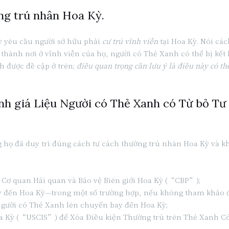
ờng trú nhân Hoa Kỳ.
ỳ yêu cầu người sở hữu phải
cư trú vĩnh viễn
tại Hoa Kỳ. Nói cá
hành nơi ở vĩnh viễn của họ, người có Thẻ Xanh có thể bị kết 
h được đề cập ở trên;
điều quan trọng cần lưu ý là điều này có t
ánh giá Liệu Người có Thẻ Xanh có Từ bỏ T
họ đã duy trì đúng cách tư cách thường trú nhân Hoa Kỳ và kh
 Cơ quan Hải quan và Bảo vệ Biên giới Hoa Kỳ (“CBP”);
ay đến Hoa Kỳ—trong một số trường hợp, nếu không tham khảo 
gười có Thẻ Xanh lên chuyến bay đến Hoa Kỳ;
oa Kỳ (“USCIS”) để Xóa Điều kiện Thường trú trên Thẻ Xanh Có