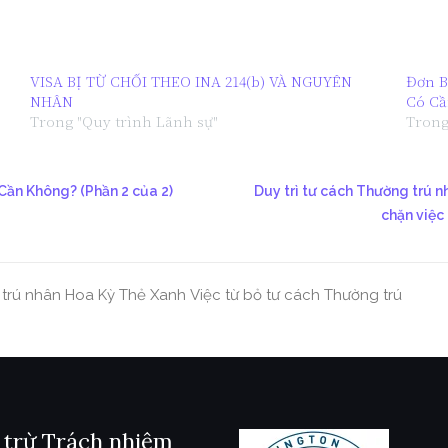
VISA BỊ TỪ CHỐI THEO INA 214(b) VÀ NGUYÊN
Đơn Bả
NHÂN
Có Cầ
Trong "Quy trình Lãnh sự"
Trong
 Cần Không? (Phần 2 của 2)
Duy trì tư cách Thường trú 
chặn việc 
trú nhân Hoa Kỳ
Thẻ Xanh
Việc từ bỏ tư cách Thường trú
 trừ Trách nhiệm