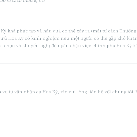
 bỏ tư cách thường trú
.
oa Kỳ khá phức tạp và hậu quả có thể xảy ra (mất tư cách Thườn
i trú Hoa Kỳ có kinh nghiệm nếu một người có thể gặp khó khăn
lựa chọn và khuyến nghị để ngăn chặn việc chính phủ Hoa Kỳ kết
 vụ tư vấn nhập cư Hoa Kỳ, xin vui lòng liên hệ với chúng tôi.