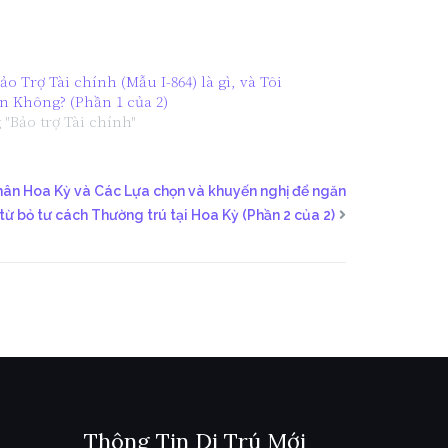
o Trợ Tài chính (Mẫu I-864) là gì, và Tôi
n Không? (Phần 1 của 2)
 "Bảo trợ Tài chính"
nhân Hoa Kỳ và Các Lựa chọn và khuyến nghị để ngăn
từ bỏ tư cách Thường trú tại Hoa Kỳ (Phần 2 của 2)
Thông Tin Di Trú Mới