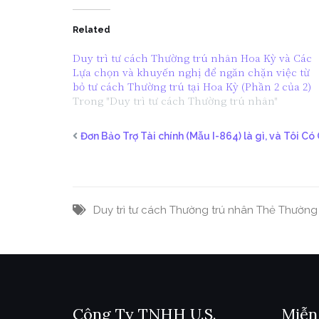
Related
Duy trì tư cách Thường trú nhân Hoa Kỳ và Các
Lựa chọn và khuyến nghị để ngăn chặn việc từ
bỏ tư cách Thường trú tại Hoa Kỳ (Phần 2 của 2)
Trong "Duy trì tư cách Thường trú nhân"
Đơn Bảo Trợ Tài chính (Mẫu I-864) là gì, và Tôi Có
Duy trì tư cách Thường trú nhân
Thẻ Thường 
Công Ty TNHH U.S.
Miễn