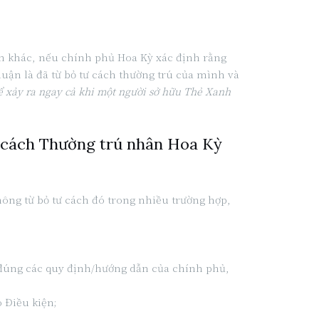
ch khác, nếu chính phủ Hoa Kỳ xác định rằng
luận là đã từ bỏ tư cách thường trú của mình và
hể xảy ra ngay cả khi một người sở hữu Thẻ Xanh
ư cách Thường trú nhân Hoa Kỳ
ông từ bỏ tư cách đó trong nhiều trường hợp,
đúng các quy định/hướng dẫn của chính phủ,
 Điều kiện;