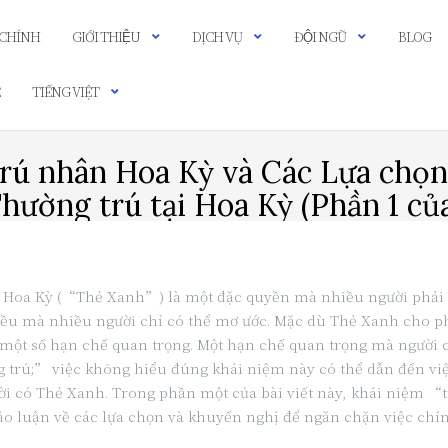
 CHÍNH
GIỚI THIỆU
DỊCH VỤ
ĐỘI NGŨ
BLOG
Ệ
TIẾNG VIỆT
trú nhân Hoa Kỳ và Các Lựa chọn
Thường trú tại Hoa Kỳ (Phần 1 của
Hoa Kỳ (“Thẻ Xanh”) là một đặc quyền mà nhiều người phải ch
điều mà nhiều người chỉ có thể mơ ước. Mặc dù Thẻ Xanh cho ph
một số hạn chế quan trọng. Một hạn chế quan trọng mà người c
g trú;” việc không hiểu đúng khái niệm này có thể dẫn đến việ
i có Thẻ Xanh. Trong phần một của bài viết này, khái niệm “từ
o luận về các lựa chọn và khuyến nghị để ngăn chặn việc chính