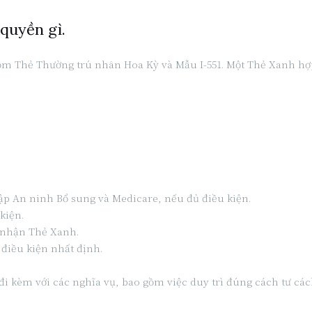
 quyền gì.
gồm Thẻ Thường trú nhân Hoa Kỳ và Mẫu I-551. Một Thẻ Xanh hợp
ập An ninh Bổ sung và Medicare, nếu đủ điều kiện.
kiện.
 nhận Thẻ Xanh.
 điều kiện nhất định.
đi kèm với các nghĩa vụ, bao gồm việc duy trì đúng cách tư cá