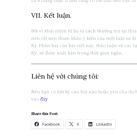
cứ 6 tháng hoặc ít hơn cũng có thể dẫn đến việc từ
VII. Kết luận.
Bởi vì khái niệm từ bỏ tư cách thường trú tại H
nên rất nên tham khảo ý kiến của một luật sư d
Kỳ. Phần hai của bài viết này, thảo luận về các 
Kỳ, sẽ được xuất bản trong thời gian ngắn.
Liên hệ với chúng tôi:
Nếu bạn có bất kỳ câu hỏi nào hoặc yêu cầu dịch
vào
đây
.
Share this Post:
Facebook
X
LinkedIn