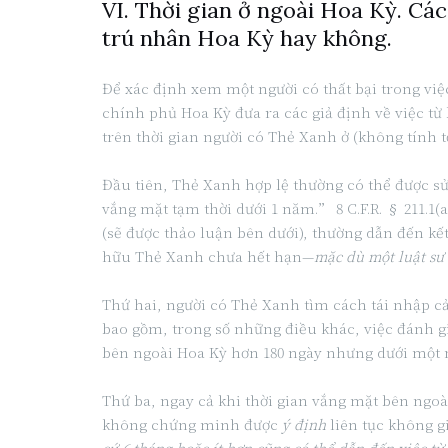
VI. Thời gian ở ngoài Hoa Kỳ. Các
trú nhân Hoa Kỳ hay không.
Để xác định xem một người có thất bại trong việ
chính phủ Hoa Kỳ đưa ra các giả định về việc từ b
trên thời gian người có Thẻ Xanh ở (không tính t
Đầu tiên, Thẻ Xanh hợp lệ thường có thể được s
vắng mặt tạm thời dưới 1 năm.” 8 C.F.R. § 211.1
(sẽ được thảo luận bên dưới), thường dẫn đến kế
hữu Thẻ Xanh chưa hết hạn—
mặc dù một luật sư 
Thứ hai, người có Thẻ Xanh tìm cách tái nhập c
bao gồm, trong số những điều khác, việc đánh gi
bên ngoài Hoa Kỳ hơn 180 ngày nhưng dưới một nă
Thứ ba, ngay cả khi thời gian vắng mặt bên ngoài
không chứng minh được
ý định
liên tục không g