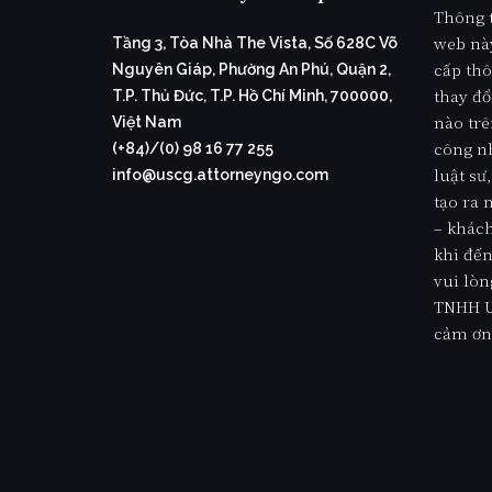
lưu
Thông t
trú
web nà
Tầng 3, Tòa Nhà The Vista, Số 628C Võ
quá
cấp thô
Nguyên Giáp, Phường An Phú, Quận 2,
hạn
thay đổ
T.P. Thủ Đức, T.P. Hồ Chí Minh, 700000,
tại
nào trê
Việt Nam
Hoa
công nh
(+84)/(0) 98 16 77 255
Kỳ”
luật s
info@uscg.attorneyngo.com
tạo ra
– khách
khi đến
vui lòn
TNHH U
cảm ơn