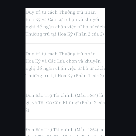
Duy trì tư cách Thường trú nhân
Hoa Kỳ và Các Lựa chọn và khuyến
nghị để ngăn chặn việc từ bỏ tư cách
Thường trú tại Hoa Kỳ (Phần 2 của 2)
Duy trì tư cách Thường trú nhân
Hoa Kỳ và Các Lựa chọn và khuyến
nghị để ngăn chặn việc từ bỏ tư cách
Thường trú tại Hoa Kỳ (Phần 1 của 2)
Đơn Bảo Trợ Tài chính (Mẫu I-864) là
gì, và Tôi Có Cần Không? (Phần 2 của
2)
Đơn Bảo Trợ Tài chính (Mẫu I-864) là