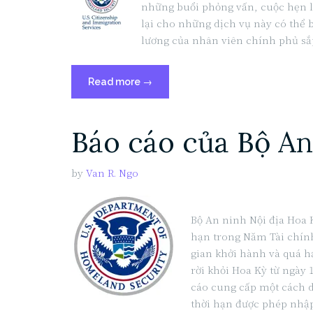
những buổi phỏng vấn, cuộc hẹn lă
lại cho những dịch vụ này có thể 
lương của nhân viên chính phủ sắp
“USCIS
Read more
→
mở
cửa
Báo cáo của Bộ An
trở
lại
cho
by
Van R. Ngo
việc
cung
cấp
Bộ An ninh Nội địa Hoa
dịch
hạn trong Năm Tài chính
vụ
gian khởi hành và quá hạ
vào
rời khỏi Hoa Kỳ từ ngày 
ngày
cáo cung cấp một cách d
04
thời hạn được phép nhập