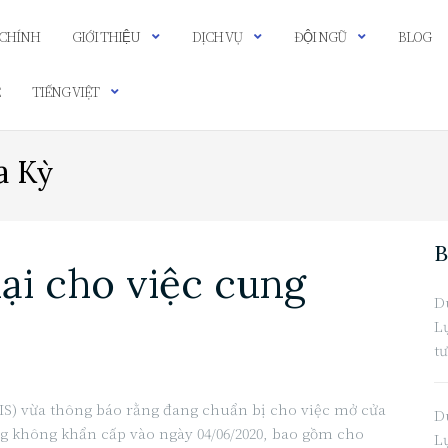
 CHÍNH
GIỚI THIỆU
DỊCH VỤ
ĐỘI NGŨ
BLOG
Ệ
TIẾNG VIỆT
a Kỳ
B
ại cho việc cung
D
L
t
CIS) vừa thông báo rằng đang chuẩn bị cho việc mở cửa
D
ng không khẩn cấp vào ngày 04/06/2020, bao gồm cho
L