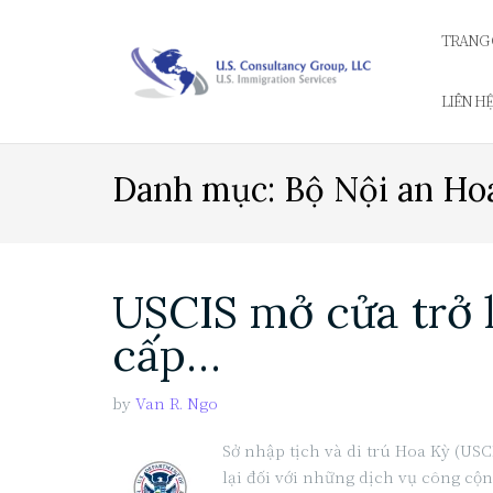
Skip
to
TRANG
content
LIÊN H
Danh mục:
Bộ Nội an Ho
USCIS mở cửa trở l
cấp…
by
Van R. Ngo
Sở nhập tịch và di trú Hoa Kỳ (US
lại đối với những dịch vụ công cộ