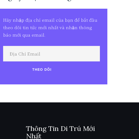
Hãy nhập địa chỉ email của bạn để bắt đầu
theo dõi tin tức mới nhất và nhận thông
báo mới qua email.
Địa
Chỉ
Email
THEO DÕI
Thông Tin Di Trú Mới
Nhất