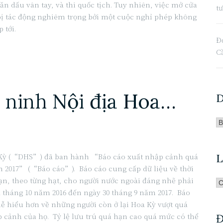
n dấu vân tay, và thi quốc tịch. Tuy nhiên, việc mở cửa
t
bị tác động nghiêm trọng bởi một cuộc nghỉ phép không
 tới.
Đơ
C
 ninh Nội địa Hoa…
D
D
Mu
Ba
 Kỳ (“DHS”) đã ban hành “Báo cáo xuất nhập cảnh quá
L
Đ
 2017” (“Báo cáo”). Báo cáo cung cấp dữ liệu về thời
n, theo từng hạt, cho người nước ngoài ​​đáng nhẽ phải
Li
1 tháng 10 năm 2016 đến ngày 30 tháng 9 năm 2017. Báo
Sư
ễ hiểu hơn về những người còn ở lại Hoa Kỳ vượt quá
Ba
 cảnh của họ. Tỷ lệ lưu trú quá hạn cao quá mức có thể
Đ
Đ