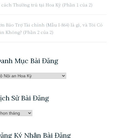
ư cách Thường trú tại Hoa Kỳ (Phần 1 của 2)
n Bảo Trợ Tài chính (Mẫu I-864) là gì, và Tôi Có
ần Không? (Phần 2 của 2)
anh Mục Bài Đăng
anh
̣c
̀i
ịch Sử Bài Đăng
ăng
̣ch
̉
̀i
ăng Ký Nhận Bài Đăng
ăng