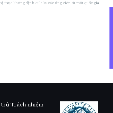
thị thực không định cư của các ứng viên từ một quốc gia
 trừ Trách nhiệm