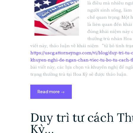
là điều mà nhiều ngư
người sinh sống, làm 
chế quan trọng. Một 
là liên quan đến khá
đúng khái niệm này c
thường trú nhân Hoa 
viết này, thảo luận về khái niệm “từ bỏ tình trạ
https://uscg.attorneyngo.com/vi/blog/duy-tri-tu
khuyen-nghi-de-ngan-chan-viec-tu-bo-tu-cach-th
bài viết này, các lựa chọn và khuyến nghị để ng
trạng thường trú tại Hoa Kỳ sẽ được thảo luận.
“Duy
Read more
→
trì
tư
Duy trì tư cách T
cách
Thường
Kỳ…
trú