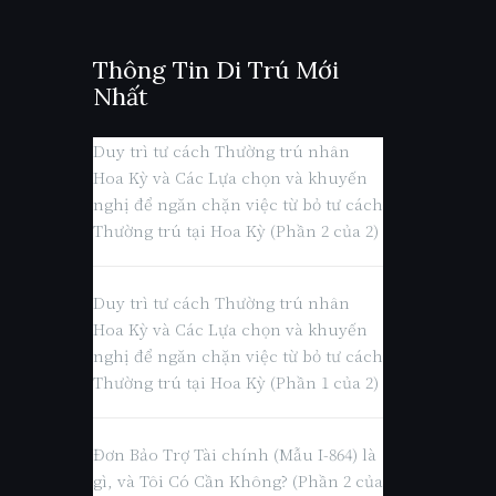
Thông Tin Di Trú Mới
Nhất
Duy trì tư cách Thường trú nhân
Hoa Kỳ và Các Lựa chọn và khuyến
nghị để ngăn chặn việc từ bỏ tư cách
Thường trú tại Hoa Kỳ (Phần 2 của 2)
Duy trì tư cách Thường trú nhân
Hoa Kỳ và Các Lựa chọn và khuyến
nghị để ngăn chặn việc từ bỏ tư cách
Thường trú tại Hoa Kỳ (Phần 1 của 2)
Đơn Bảo Trợ Tài chính (Mẫu I-864) là
gì, và Tôi Có Cần Không? (Phần 2 của