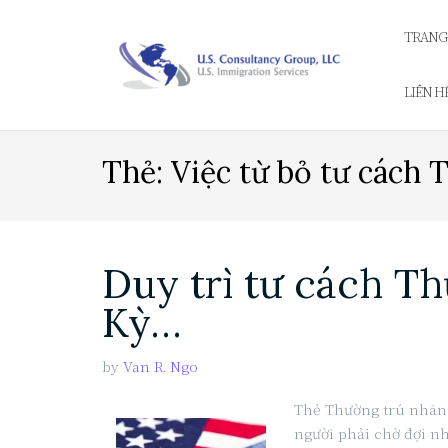
Skip
to
TRANG
content
LIÊN H
Thẻ:
Việc từ bỏ tư cách 
Duy trì tư cách T
Kỳ…
by
Van R. Ngo
Thẻ Thường trú nhân
người phải chờ đợi nh