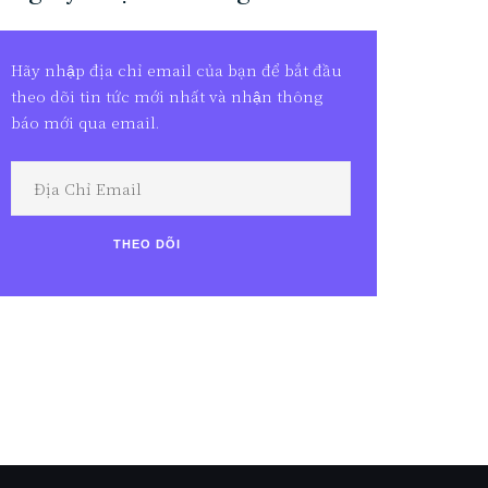
Hãy nhập địa chỉ email của bạn để bắt đầu
theo dõi tin tức mới nhất và nhận thông
báo mới qua email.
Địa
Chỉ
Email
THEO DÕI