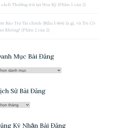
ư cách Thường trú tại Hoa Kỳ (Phần 1 của 2)
n Bảo Trợ Tài chính (Mẫu I-864) là gì, và Tôi Có
ần Không? (Phần 2 của 2)
anh Mục Bài Đăng
anh
̣c
̀i
ịch Sử Bài Đăng
ăng
̣ch
̉
̀i
ăng Ký Nhận Bài Đăng
ăng