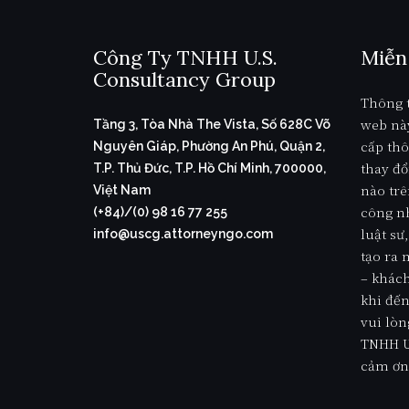
trú
trú
tại
nhân
Công Ty TNHH U.S.
Miễn
Hoa
Hoa
Consultancy Group
Kỳ
Kỳ
(Phần
Thông t
và
2
web nà
Tầng 3, Tòa Nhà The Vista, Số 628C Võ
Các
của
cấp thô
Nguyên Giáp, Phường An Phú, Quận 2,
Lựa
2)”
thay đổ
T.P. Thủ Đức, T.P. Hồ Chí Minh, 700000,
chọn
nào trê
Việt Nam
và
công nh
(+84)/(0) 98 16 77 255
khuyến
luật s
info@uscg.attorneyngo.com
nghị
tạo ra
để
– khách
ngăn
khi đến
chặn
vui lòn
việc
TNHH U
từ
cảm ơn
bỏ
tư