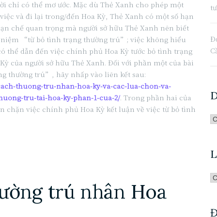
ời chỉ có thể mơ ước. Mặc dù Thẻ Xanh cho phép một
t
việc và đi lại trong/đến Hoa Kỳ, Thẻ Xanh có một số hạn
hạn chế quan trọng mà người sở hữu Thẻ Xanh nên biết
Đơ
i niệm “từ bỏ tình trạng thường trú”; việc không hiểu
C
ó thể dẫn đến việc chính phủ Hoa Kỳ tước bỏ tình trạng
Kỳ của người sở hữu Thẻ Xanh. Đối với phần một của bài
ng thường trú”, hãy nhấp vào liên kết sau:
-cach-thuong-tru-nhan-hoa-ky-va-cac-lua-chon-va-
D
uong-tru-tai-hoa-ky-phan-1-cua-2/
. Trong phần hai của
ăn chặn việc chính phủ Hoa Kỳ kết luận về việc từ bỏ tình
D
Mu
Ba
L
Đ
Li
hường trú nhân Hoa
Sư
Ba
Đ
Đ