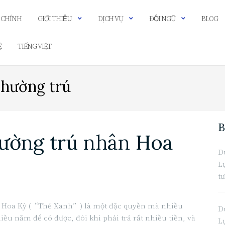
 CHÍNH
GIỚI THIỆU
DỊCH VỤ
ĐỘI NGŨ
BLOG
Ệ
TIẾNG VIỆT
Thường trú
B
hường trú nhân Hoa
D
L
t
 Hoa Kỳ (“Thẻ Xanh”) là một đặc quyền mà nhiều
D
iều năm để có được, đôi khi phải trả rất nhiều tiền, và
L