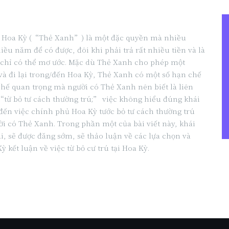
 Hoa Kỳ (“Thẻ Xanh”) là một đặc quyền mà nhiều
iều năm để có được, đôi khi phải trả rất nhiều tiền và là
 chỉ có thể mơ ước. Mặc dù Thẻ Xanh cho phép một
và đi lại trong/đến Hoa Kỳ, Thẻ Xanh có một số hạn chế
chế quan trọng mà người có Thẻ Xanh nên biết là liên
từ bỏ tư cách thường trú;” việc không hiểu đúng khái
đến việc chính phủ Hoa Kỳ tước bỏ tư cách thường trú
i có Thẻ Xanh. Trong phần một của bài viết này, khái
, sẽ được đăng sớm, sẽ thảo luận về các lựa chọn và
kết luận về việc từ bỏ cư trú tại Hoa Kỳ.