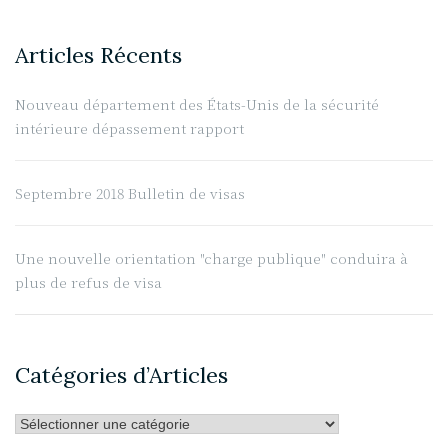
de
la
Articles Récents
sécurité
intérieure
Nouveau département des États-Unis de la sécurité
dépassement
intérieure dépassement rapport
rapport »
Septembre 2018 Bulletin de visas
Une nouvelle orientation "charge publique" conduira à
plus de refus de visa
Catégories d’Articles
Catégories
d’Articles