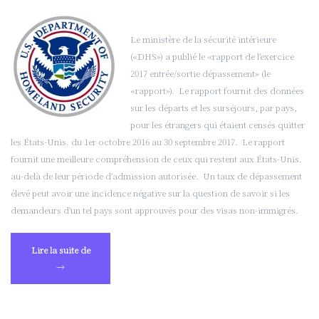
Le ministère de la sécurité intérieure
(«DHS») a publié le «rapport de l'exercice
2017 entrée/sortie dépassement» (le
«rapport»). Le rapport fournit des données
sur les départs et les surséjours, par pays,
pour les étrangers qui étaient censés quitter
les États-Unis. du 1er octobre 2016 au 30 septembre 2017. Le rapport
fournit une meilleure compréhension de ceux qui restent aux États-Unis.
au-delà de leur période d'admission autorisée. Un taux de dépassement
élevé peut avoir une incidence négative sur la question de savoir si les
demandeurs d'un tel pays sont approuvés pour des visas non-immigrés.
« Nouveau
Lire la suite de
département
→
des
États-
Unis